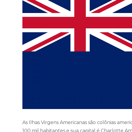
As Ilhas Virgens Americanas são colônias amer
100 mil habitantes e sua capital é Charlotte A