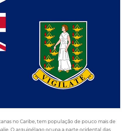
icanas no Caribe, tem população de pouco mais de
malie. O arquipélago ocupa a parte ocidental das