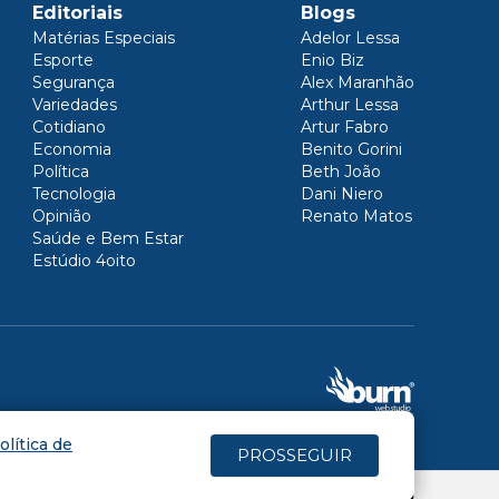
Editoriais
Blogs
Matérias Especiais
Adelor Lessa
Esporte
Enio Biz
Segurança
Alex Maranhão
Variedades
Arthur Lessa
Cotidiano
Artur Fabro
Economia
Benito Gorini
Política
Beth João
Tecnologia
Dani Niero
Opinião
Renato Matos
Saúde e Bem Estar
Estúdio 4oito
olítica de
PROSSEGUIR
(4oito) 3431.5150