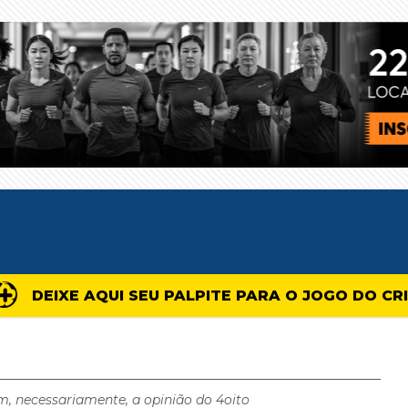
DEIXE AQUI SEU PALPITE PARA O JOGO DO CR
m, necessariamente, a opinião do 4oito