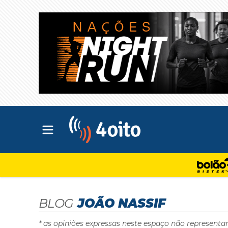
Abrir menu principal
4oito
BLOG
JOÃO NASSIF
* as opiniões expressas neste espaço não representa