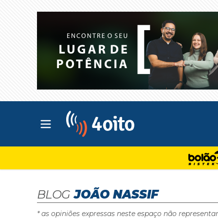
Abrir menu principal
4oito
BLOG
JOÃO NASSIF
* as opiniões expressas neste espaço não representa