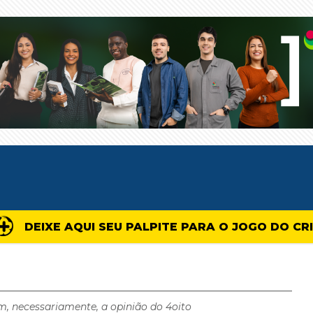
DEIXE AQUI SEU PALPITE PARA O JOGO DO CR
m, necessariamente, a opinião do 4oito