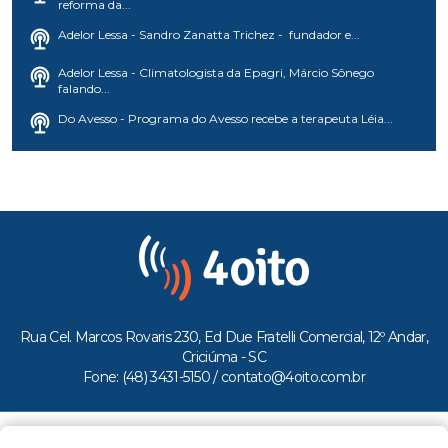
reforma da...
Adelor Lessa - Sandro Zanatta Trichez - fundador e...
Adelor Lessa - Climatologista da Epagri, Márcio Sônego
falando...
Do Avesso - Programa do Avesso recebe a terapeuta Léia...
Rua Cel. Marcos Rovaris 230, Ed Due Fratelli Comercial, 12º Andar,
Criciúma - SC
Fone: (48) 3431-5150 /
contato@4oito.com.br
Copyright © 2026.