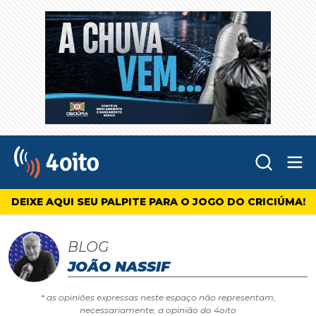
Abr
4oito
DEIXE AQUI SEU PALPITE PARA O JOGO DO CRICIÚMA!
BLOG
JOÃO NASSIF
* as opiniões expressas neste espaço não representam,
necessariamente, a opinião do 4oito