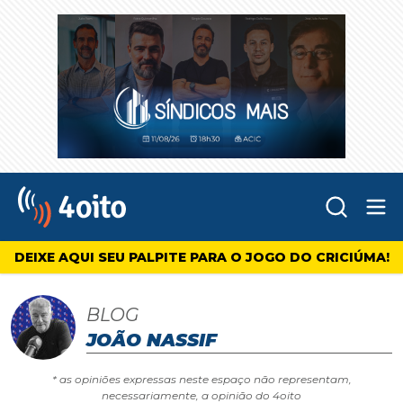
Abr
4oito
DEIXE AQUI SEU PALPITE PARA O JOGO DO CRICIÚMA!
BLOG
JOÃO NASSIF
* as opiniões expressas neste espaço não representam,
necessariamente, a opinião do 4oito