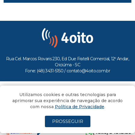
Rua Cel. Marcos Rovaris 230, Ed Due Fratelli Comercial, 12º Andar,
Criciúma - SC
Fone: (48) 3431-5150 /
contato@4oito.com.br
Copyright © 2026.
Utilizamos cookies e outras tecnologias para
Todos os direitos reservados ao Portal 4oito
aprimorar sua experiência de navegação de acordo
com nossa
Política de Privacidade
.
PROSSEGUIR
(4oito) 3431.5150