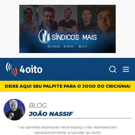
Abr
4oito
DEIXE AQUI SEU PALPITE PARA O JOGO DO CRICIÚMA!
BLOG
JOÃO NASSIF
* as opiniões expressas neste espaço não representam,
necessariamente, a opinião do 4oito