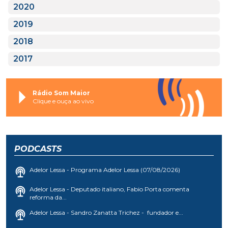
2020
2019
2018
2017
Rádio Som Maior
Clique e ouça ao vivo
PODCASTS
Adelor Lessa - Programa Adelor Lessa (07/08/2026)
Adelor Lessa - Deputado italiano, Fabio Porta comenta
reforma da...
Adelor Lessa - Sandro Zanatta Trichez - fundador e...