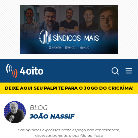
Abr
4oito
DEIXE AQUI SEU PALPITE PARA O JOGO DO CRICIÚMA!
BLOG
JOÃO NASSIF
* as opiniões expressas neste espaço não representam,
necessariamente, a opinião do 4oito