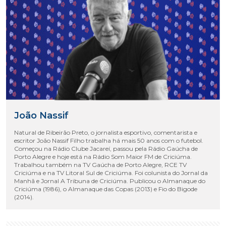
João Nassif
Natural de Ribeirão Preto, o jornalista esportivo, comentarista e
escritor João Nassif Filho trabalha há mais 50 anos com o futebol.
Começou na Rádio Clube Jacareí, passou pela Rádio Gaúcha de
Porto Alegre e hoje está na Rádio Som Maior FM de Criciúma.
Trabalhou também na TV Gaúcha de Porto Alegre, RCE TV
Criciúma e na TV Litoral Sul de Criciúma. Foi colunista do Jornal da
Manhã e Jornal A Tribuna de Criciúma. Publicou o Almanaque do
Criciúma (1986), o Almanaque das Copas (2013) e Fio do Bigode
(2014).