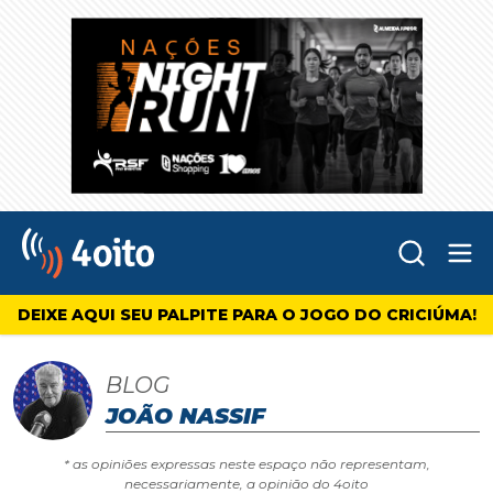
Abr
4oito
DEIXE AQUI SEU PALPITE PARA O JOGO DO CRICIÚMA!
BLOG
JOÃO NASSIF
* as opiniões expressas neste espaço não representam,
necessariamente, a opinião do 4oito