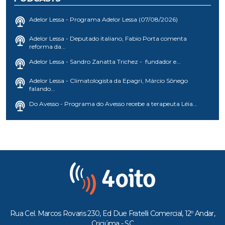
Adelor Lessa - Programa Adelor Lessa (07/08/2026)
Adelor Lessa - Deputado italiano, Fabio Porta comenta
reforma da...
Adelor Lessa - Sandro Zanatta Trichez - fundador e...
Adelor Lessa - Climatologista da Epagri, Márcio Sônego
falando...
Do Avesso - Programa do Avesso recebe a terapeuta Léia...
Rua Cel. Marcos Rovaris 230, Ed Due Fratelli Comercial, 12º Andar,
Criciúma - SC