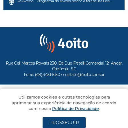
Do Avesso - Programa do Avesso recebe a terapeuta Léia...
Rua Cel. Marcos Rovaris 230, Ed Due Fratelli Comercial, 12º Andar,
Criciúma - SC
Fone: (48) 3431-5150 /
contato@4oito.com.br
Copyright © 2026.
Utilizamos cookies e outras tecnologias para
Todos os direitos reservados ao Portal 4oito
aprimorar sua experiência de navegação de acordo
com nossa
Política de Privacidade
.
PROSSEGUIR