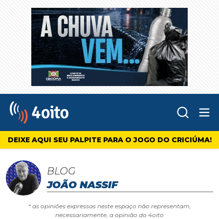
Abr
4oito
DEIXE AQUI SEU PALPITE PARA O JOGO DO CRICIÚMA!
BLOG
JOÃO NASSIF
* as opiniões expressas neste espaço não representam,
necessariamente, a opinião do 4oito