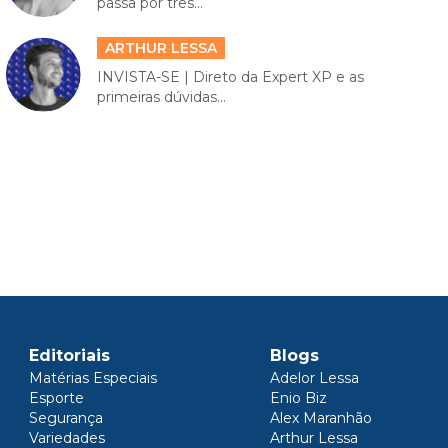
passa por três...
ARTHUR LESSA
INVISTA-SE | Direto da Expert XP e as
primeiras dúvidas...
Editoriais
Blogs
Matérias Especiais
Adelor Lessa
Esporte
Enio Biz
Segurança
Alex Maranhão
Variedades
Arthur Lessa