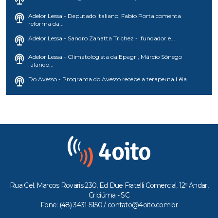
Adelor Lessa - Deputado italiano, Fabio Porta comenta
reforma da...
Adelor Lessa - Sandro Zanatta Trichez - fundador e...
Adelor Lessa - Climatologista da Epagri, Márcio Sônego
falando...
Do Avesso - Programa do Avesso recebe a terapeuta Léia...
Rua Cel. Marcos Rovaris 230, Ed Due Fratelli Comercial, 12º Andar,
Criciúma - SC
Fone: (48) 3431-5150 /
contato@4oito.com.br