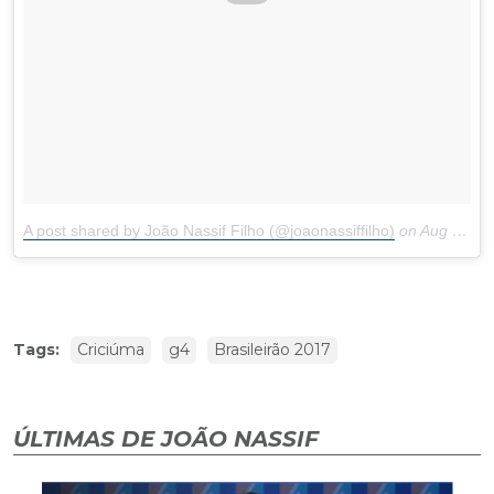
A post shared by João Nassif Filho (@joaonassiffilho)
on
Aug 21, 2017 at 6:15am PDT
Tags:
Criciúma
g4
Brasileirão 2017
ÚLTIMAS DE JOÃO NASSIF