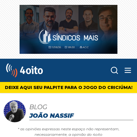
Abr
4oito
DEIXE AQUI SEU PALPITE PARA O JOGO DO CRICIÚMA!
BLOG
JOÃO NASSIF
* as opiniões expressas neste espaço não representam,
necessariamente, a opinião do 4oito