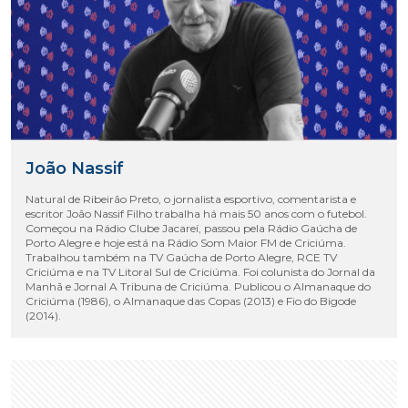
João Nassif
Natural de Ribeirão Preto, o jornalista esportivo, comentarista e
escritor João Nassif Filho trabalha há mais 50 anos com o futebol.
Começou na Rádio Clube Jacareí, passou pela Rádio Gaúcha de
Porto Alegre e hoje está na Rádio Som Maior FM de Criciúma.
Trabalhou também na TV Gaúcha de Porto Alegre, RCE TV
Criciúma e na TV Litoral Sul de Criciúma. Foi colunista do Jornal da
Manhã e Jornal A Tribuna de Criciúma. Publicou o Almanaque do
Criciúma (1986), o Almanaque das Copas (2013) e Fio do Bigode
(2014).