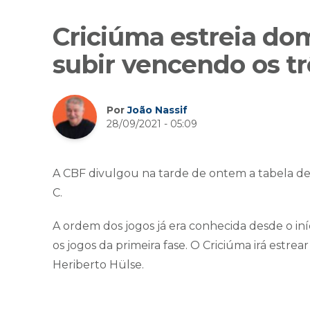
Criciúma estreia do
subir vencendo os t
Por
João Nassif
28/09/2021 - 05:09
A CBF divulgou na tarde de ontem a tabela de
C.
A ordem dos jogos já era conhecida desde o i
os jogos da primeira fase. O Criciúma irá estr
Heriberto Hülse.