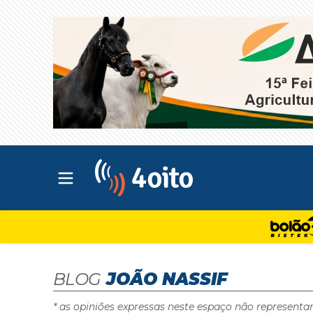
Abrir menu principal
4oito
BLOG
JOÃO NASSIF
* as opiniões expressas neste espaço não representa