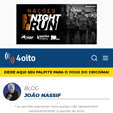
Abr
4oito
DEIXE AQUI SEU PALPITE PARA O JOGO DO CRICIÚMA!
BLOG
JOÃO NASSIF
* as opiniões expressas neste espaço não representam,
necessariamente, a opinião do 4oito