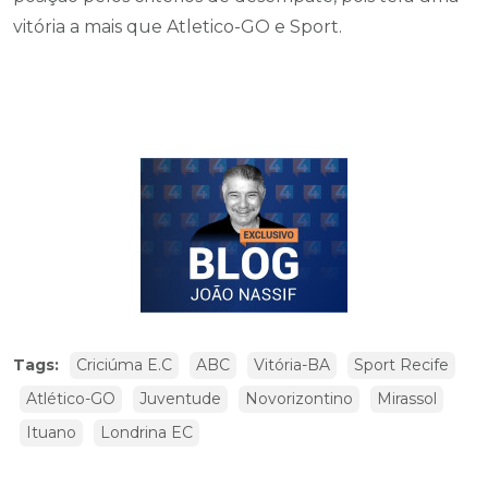
vitória a mais que Atletico-GO e Sport.
Tags:
Criciúma E.C
ABC
Vitória-BA
Sport Recife
Atlético-GO
Juventude
Novorizontino
Mirassol
Ituano
Londrina EC