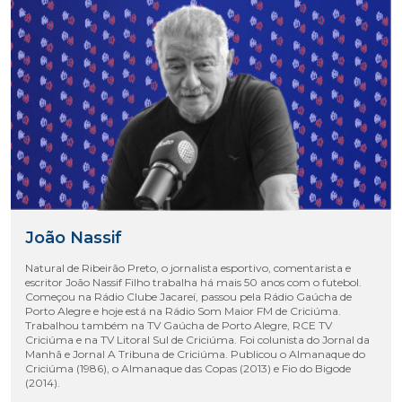
João Nassif
Natural de Ribeirão Preto, o jornalista esportivo, comentarista e
escritor João Nassif Filho trabalha há mais 50 anos com o futebol.
Começou na Rádio Clube Jacareí, passou pela Rádio Gaúcha de
Porto Alegre e hoje está na Rádio Som Maior FM de Criciúma.
Trabalhou também na TV Gaúcha de Porto Alegre, RCE TV
Criciúma e na TV Litoral Sul de Criciúma. Foi colunista do Jornal da
Manhã e Jornal A Tribuna de Criciúma. Publicou o Almanaque do
Criciúma (1986), o Almanaque das Copas (2013) e Fio do Bigode
(2014).