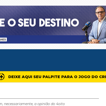
DEIXE AQUI SEU PALPITE PARA O JOGO DO CR
m, necessariamente, a opinião do 4oito