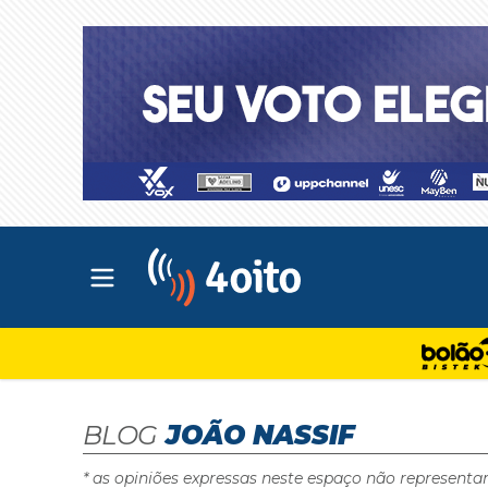
Abrir menu principal
4oito
BLOG
JOÃO NASSIF
* as opiniões expressas neste espaço não representa