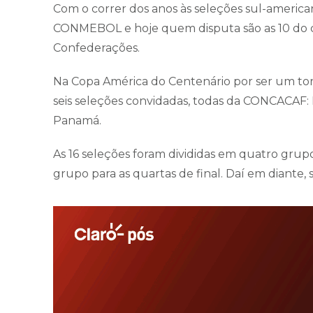
Com o correr dos anos às seleções sul-americ
CONMEBOL e hoje quem disputa são as 10 do c
Confederações.
Na Copa América do Centenário por ser um to
seis seleções convidadas, todas da CONCACAF: E
Panamá.
As 16 seleções foram divididas em quatro grupo
grupo para as quartas de final. Daí em diante, s