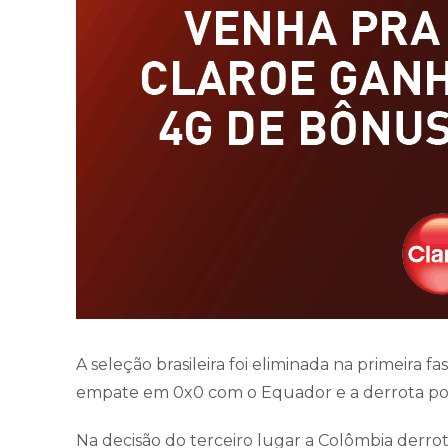
A seleção brasileira foi eliminada na primeira fa
empate em 0x0 com o Equador e a derrota por
Na decisão do terceiro lugar a Colômbia derroto