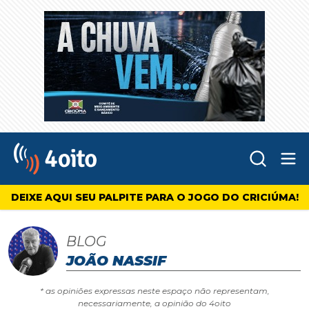
Abr
4oito
DEIXE AQUI SEU PALPITE PARA O JOGO DO CRICIÚMA!
BLOG
JOÃO NASSIF
* as opiniões expressas neste espaço não representam,
necessariamente, a opinião do 4oito