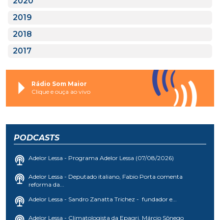
2020
2019
2018
2017
Rádio Som Maior
Clique e ouça ao vivo
PODCASTS
Adelor Lessa - Programa Adelor Lessa (07/08/2026)
Adelor Lessa - Deputado italiano, Fabio Porta comenta
reforma da...
Adelor Lessa - Sandro Zanatta Trichez - fundador e...
Adelor Lessa - Climatologista da Epagri, Márcio Sônego