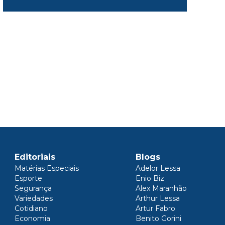
Editoriais
Blogs
Matérias Especiais
Adelor Lessa
Esporte
Enio Biz
Segurança
Alex Maranhão
Variedades
Arthur Lessa
Cotidiano
Artur Fabro
Economia
Benito Gorini