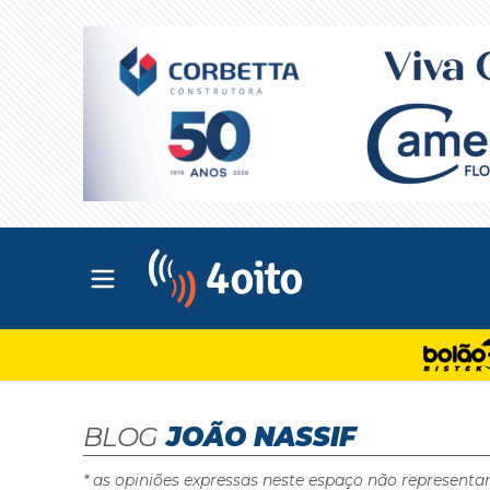
Abrir menu principal
4oito
BLOG
JOÃO NASSIF
* as opiniões expressas neste espaço não representa