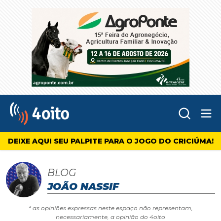
Abr
4oito
DEIXE AQUI SEU PALPITE PARA O JOGO DO CRICIÚMA!
BLOG
JOÃO NASSIF
* as opiniões expressas neste espaço não representam,
necessariamente, a opinião do 4oito