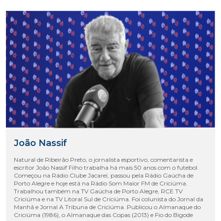
João Nassif
Natural de Ribeirão Preto, o jornalista esportivo, comentarista e
escritor João Nassif Filho trabalha há mais 50 anos com o futebol.
Começou na Rádio Clube Jacareí, passou pela Rádio Gaúcha de
Porto Alegre e hoje está na Rádio Som Maior FM de Criciúma.
Trabalhou também na TV Gaúcha de Porto Alegre, RCE TV
Criciúma e na TV Litoral Sul de Criciúma. Foi colunista do Jornal da
Manhã e Jornal A Tribuna de Criciúma. Publicou o Almanaque do
Criciúma (1986), o Almanaque das Copas (2013) e Fio do Bigode