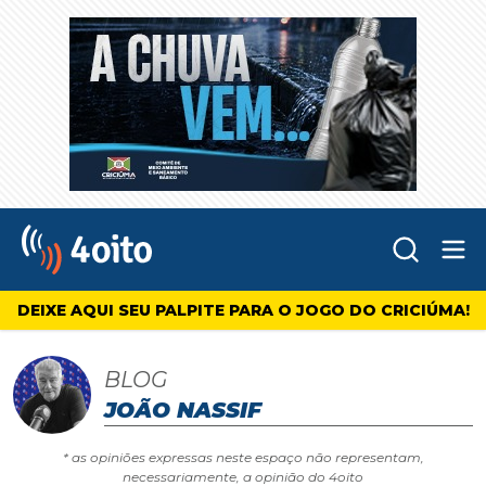
Abr
4oito
DEIXE AQUI SEU PALPITE PARA O JOGO DO CRICIÚMA!
BLOG
JOÃO NASSIF
* as opiniões expressas neste espaço não representam,
necessariamente, a opinião do 4oito