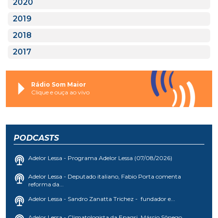
2020
2019
2018
2017
Rádio Som Maior
Clique e ouça ao vivo
PODCASTS
Adelor Lessa - Programa Adelor Lessa (07/08/2026)
Adelor Lessa - Deputado italiano, Fabio Porta comenta
reforma da...
Adelor Lessa - Sandro Zanatta Trichez - fundador e...
Adelor Lessa - Climatologista da Epagri, Márcio Sônego