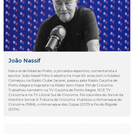
João Nassif
Natural de Ribeirão Preto, o jornalista esportivo, comentarista e
escritor João Nassif Filho trabalha há mais 50 anos com o futebol.
Começou na Rádio Clube Jacareí, passou pela Rádio Gaúcha de
Porto Alegre e hoje está na Rádio Som Maior FM de Criciúma.
Trabalhou também na TV Gaúcha de Porto Alegre, RCE TV
Criciúma e na TV Litoral Sul de Criciúma. Foi colunista do Jornal da
Manhã e Jornal A Tribuna de Criciúma. Publicou o Almanaque do
Criciúma (1986), o Almanaque das Copas (2013) e Fio do Bigode
(2014).