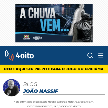
Abr
4oito
DEIXE AQUI SEU PALPITE PARA O JOGO DO CRICIÚMA!
BLOG
JOÃO NASSIF
* as opiniões expressas neste espaço não representam,
necessariamente, a opinião do 4oito