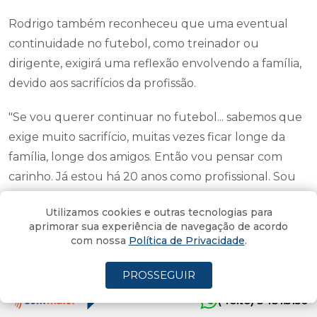
Rodrigo também reconheceu que uma eventual
continuidade no futebol, como treinador ou
dirigente, exigirá uma reflexão envolvendo a família,
devido aos sacrifícios da profissão.
"Se vou querer continuar no futebol... sabemos que
exige muito sacrifício, muitas vezes ficar longe da
família, longe dos amigos. Então vou pensar com
carinho. Já estou há 20 anos como profissional. Sou
muito feliz por tudo que vivi e por tudo que
Utilizamos cookies e outras tecnologias para
conquistei."
aprimorar sua experiência de navegação de acordo
com nossa
Política de Privacidade
.
O capitão fez questão de agradecer ao Criciúma pelo
papel fundamental em sua trajetória.
PROSSEGUIR
(4oito) 3431.5150
"Muito do que tenho hoje na minha vida devo ao