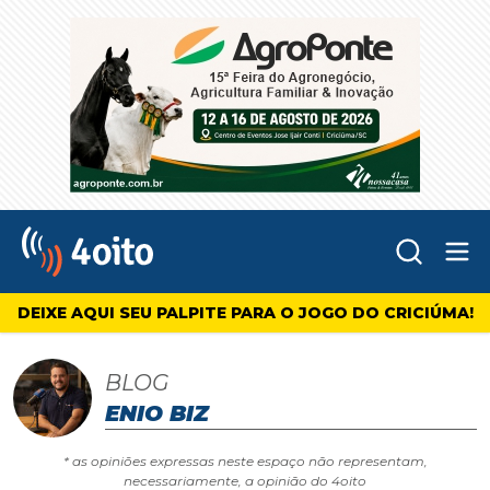
Abr
4oito
DEIXE AQUI SEU PALPITE PARA O JOGO DO CRICIÚMA!
BLOG
ENIO BIZ
* as opiniões expressas neste espaço não representam,
necessariamente, a opinião do 4oito