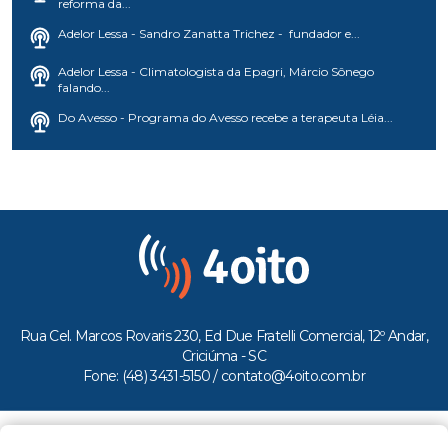
reforma da...
Adelor Lessa - Sandro Zanatta Trichez - fundador e...
Adelor Lessa - Climatologista da Epagri, Márcio Sônego
falando...
Do Avesso - Programa do Avesso recebe a terapeuta Léia...
Rua Cel. Marcos Rovaris 230, Ed Due Fratelli Comercial, 12º Andar,
Criciúma - SC
Fone: (48) 3431-5150 /
contato@4oito.com.br
Copyright © 2026.