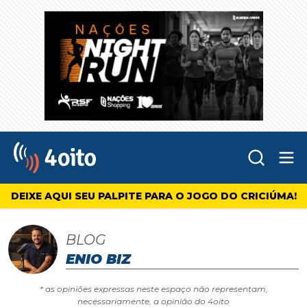
Abr
4oito
DEIXE AQUI SEU PALPITE PARA O JOGO DO CRICIÚMA!
BLOG
ENIO BIZ
* as opiniões expressas neste espaço não representam,
necessariamente, a opinião do 4oito