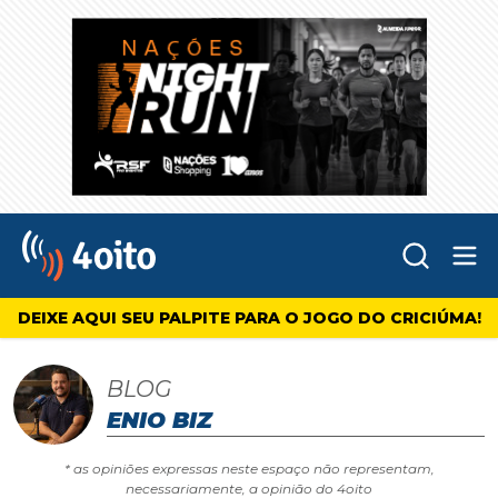
Abr
4oito
DEIXE AQUI SEU PALPITE PARA O JOGO DO CRICIÚMA!
BLOG
ENIO BIZ
* as opiniões expressas neste espaço não representam,
necessariamente, a opinião do 4oito