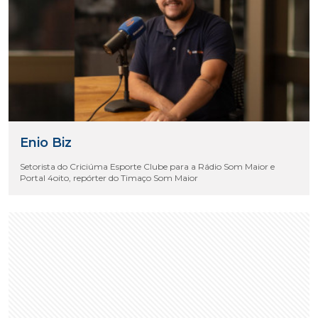
Enio Biz
Setorista do Criciúma Esporte Clube para a Rádio Som Maior e
Portal 4oito, repórter do Timaço Som Maior