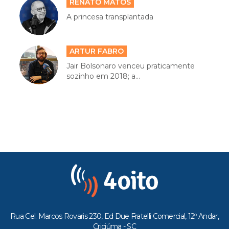
RENATO MATOS
A princesa transplantada
ARTUR FABRO
Jair Bolsonaro venceu praticamente
sozinho em 2018; a...
Rua Cel. Marcos Rovaris 230, Ed Due Fratelli Comercial, 12º Andar,
Criciúma - SC