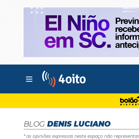
Abrir menu principal
4oito
BLOG
DENIS LUCIANO
* as opiniões expressas neste espaço não representa