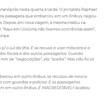
anópolis nesta quarta à tarde. O jornalista Raphael
e uma passageira que embarcou em um ônibus, negou-
s. Depois, em nova viagem, a mesma insistiu na
 "Aqui em Criciúma não tivemos ocorrências assim",
oripa:
p/ o sul da ilha. E se recusa a usar máscara e a
os fiscais e dos outros passageiros. Guarda
min de “negociações”, ela “aceita”. Mas não foi só
barcou em outro ônibus, se recusou de novo e
a com guardas e policias. E os passageiros
agem em outro ônibus. É INACREDITÁVEL!! Acabou