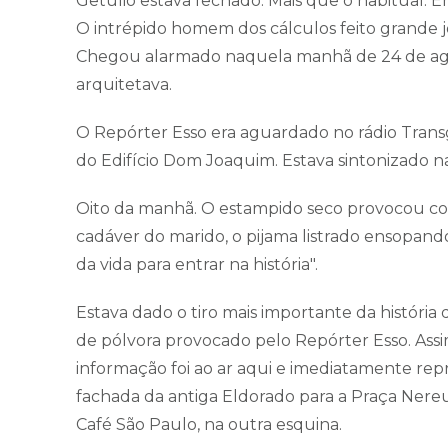
Getúlio estava fechado. Mais que o habitual. Em
O intrépido homem dos cálculos feito grande jo
Chegou alarmado naquela manhã de 24 de agos
arquitetava.
O Repórter Esso era aguardado no rádio Trans
do Edifício Dom Joaquim. Estava sintonizado n
Oito da manhã. O estampido seco provocou corre
cadáver do marido, o pijama listrado ensopando e
da vida para entrar na história".
Estava dado o tiro mais importante da história 
de pólvora provocado pelo Repórter Esso. Assim
informação foi ao ar aqui e imediatamente re
fachada da antiga Eldorado para a Praça Nereu
Café São Paulo, na outra esquina.