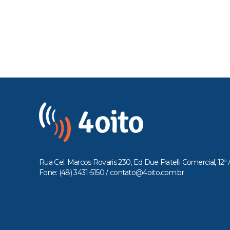
Rua Cel. Marcos Rovaris 230, Ed Due Fratelli Comercial, 12º 
Fone: (48) 3431-5150 /
contato@4oito.com.br