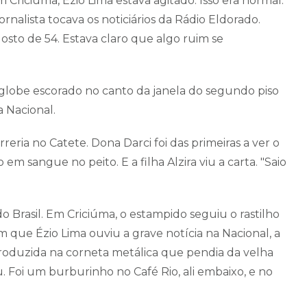
 Criciúma, Ézio Lima estava agitado. Isso era normal.
rnalista tocava os noticiários da Rádio Eldorado.
to de 54. Estava claro que algo ruim se
globe escorado no canto da janela do segundo piso
a Nacional.
ria no Catete. Dona Darci foi das primeiras a ver o
m sangue no peito. E a filha Alzira viu a carta. "Saio
do Brasil. Em Criciúma, o estampido seguiu o rastilho
 que Ézio Lima ouviu a grave notícia na Nacional, a
produzida na corneta metálica que pendia da velha
. Foi um burburinho no Café Rio, ali embaixo, e no