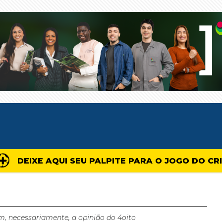
DEIXE AQUI SEU PALPITE PARA O JOGO DO CR
m, necessariamente, a opinião do 4oito