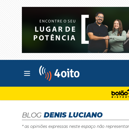
Abrir menu principal
4oito
BLOG
DENIS LUCIANO
* as opiniões expressas neste espaço não representa