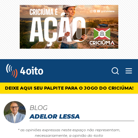
Abr
4oito
DEIXE AQUI SEU PALPITE PARA O JOGO DO CRICIÚMA!
BLOG
ADELOR LESSA
* as opiniões expressas neste espaço não representam,
necessariamente, a opinião do 4oito