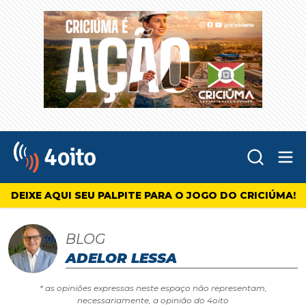
Abr
4oito
DEIXE AQUI SEU PALPITE PARA O JOGO DO CRICIÚMA!
BLOG
ADELOR LESSA
* as opiniões expressas neste espaço não representam,
necessariamente, a opinião do 4oito