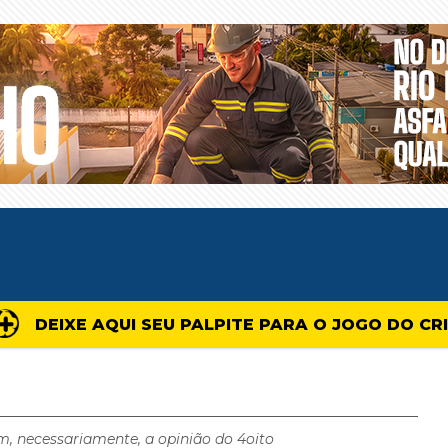
DEIXE AQUI SEU PALPITE PARA O JOGO DO CR
m, necessariamente, a opinião do 4oito