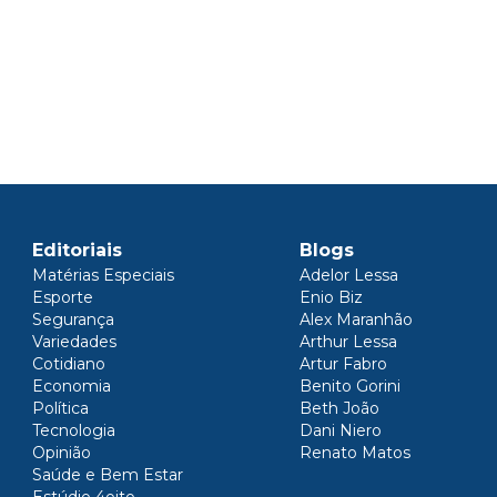
Editoriais
Blogs
Matérias Especiais
Adelor Lessa
Esporte
Enio Biz
Segurança
Alex Maranhão
Variedades
Arthur Lessa
Cotidiano
Artur Fabro
Economia
Benito Gorini
Política
Beth João
Tecnologia
Dani Niero
Opinião
Renato Matos
Saúde e Bem Estar
Estúdio 4oito