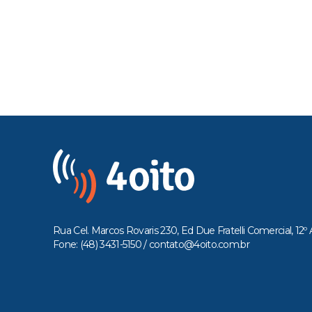
Rua Cel. Marcos Rovaris 230, Ed Due Fratelli Comercial, 12º 
Fone: (48) 3431-5150 /
contato@4oito.com.br