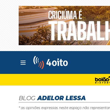
Abrir menu principal
4oito
BLOG
ADELOR LESSA
* as opiniões expressas neste espaço não representa