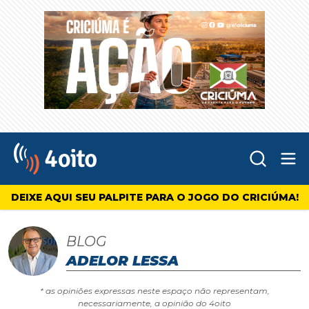
Abr
4oito
DEIXE AQUI SEU PALPITE PARA O JOGO DO CRICIÚMA!
BLOG
ADELOR LESSA
* as opiniões expressas neste espaço não representam,
necessariamente, a opinião do 4oito