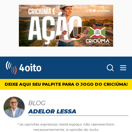
Abr
4oito
DEIXE AQUI SEU PALPITE PARA O JOGO DO CRICIÚMA!
BLOG
ADELOR LESSA
* as opiniões expressas neste espaço não representam,
necessariamente, a opinião do 4oito