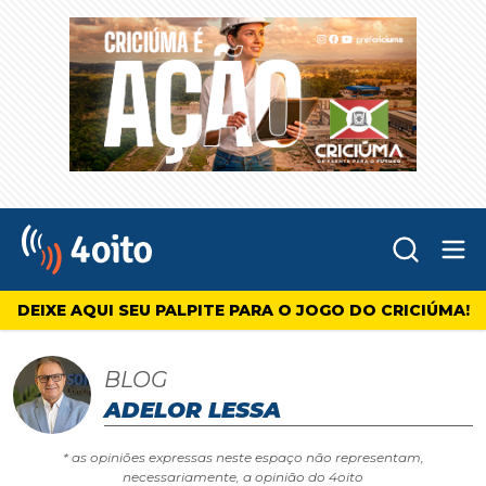
Abr
4oito
DEIXE AQUI SEU PALPITE PARA O JOGO DO CRICIÚMA!
BLOG
ADELOR LESSA
* as opiniões expressas neste espaço não representam,
necessariamente, a opinião do 4oito