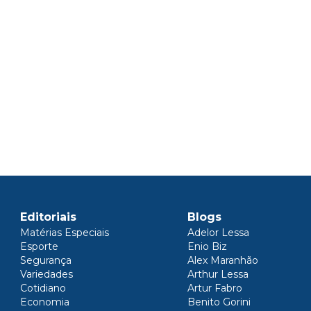
Editoriais
Blogs
Matérias Especiais
Adelor Lessa
Esporte
Enio Biz
Segurança
Alex Maranhão
Variedades
Arthur Lessa
Cotidiano
Artur Fabro
Economia
Benito Gorini