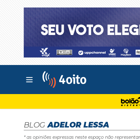
Abrir menu principal
4oito
BLOG
ADELOR LESSA
* as opiniões expressas neste espaço não representa