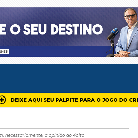
DEIXE AQUI SEU PALPITE PARA O JOGO DO CR
m, necessariamente, a opinião do 4oito