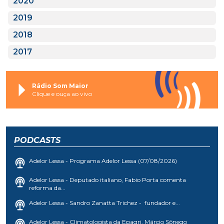
2020
2019
2018
2017
Rádio Som Maior
Clique e ouça ao vivo
PODCASTS
Adelor Lessa - Programa Adelor Lessa (07/08/2026)
Adelor Lessa - Deputado italiano, Fabio Porta comenta
reforma da...
Adelor Lessa - Sandro Zanatta Trichez - fundador e...
Adelor Lessa - Climatologista da Epagri, Márcio Sônego