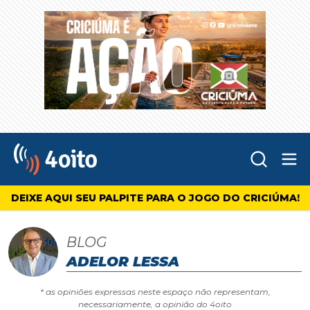
Abr
4oito
DEIXE AQUI SEU PALPITE PARA O JOGO DO CRICIÚMA!
BLOG
ADELOR LESSA
* as opiniões expressas neste espaço não representam,
necessariamente, a opinião do 4oito