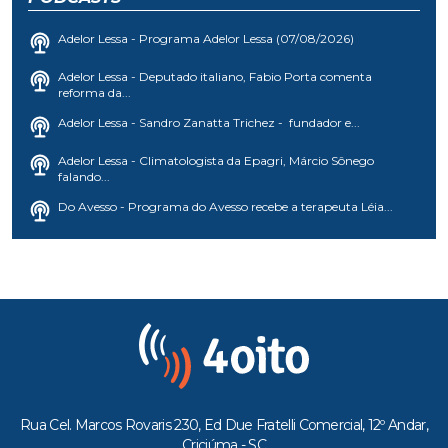
Adelor Lessa - Programa Adelor Lessa (07/08/2026)
Adelor Lessa - Deputado italiano, Fabio Porta comenta
reforma da...
Adelor Lessa - Sandro Zanatta Trichez - fundador e...
Adelor Lessa - Climatologista da Epagri, Márcio Sônego
falando...
Do Avesso - Programa do Avesso recebe a terapeuta Léia...
Rua Cel. Marcos Rovaris 230, Ed Due Fratelli Comercial, 12º Andar,
Criciúma - SC