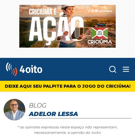
Abr
4oito
DEIXE AQUI SEU PALPITE PARA O JOGO DO CRICIÚMA!
BLOG
ADELOR LESSA
* as opiniões expressas neste espaço não representam,
necessariamente, a opinião do 4oito