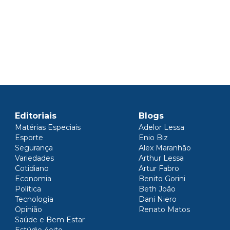
Editoriais
Blogs
Matérias Especiais
Adelor Lessa
Esporte
Enio Biz
Segurança
Alex Maranhão
Variedades
Arthur Lessa
Cotidiano
Artur Fabro
Economia
Benito Gorini
Política
Beth João
Tecnologia
Dani Niero
Opinião
Renato Matos
Saúde e Bem Estar
Estúdio 4oito