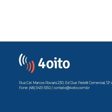
Rua Cel. Marcos Rovaris 230, Ed Due Fratelli Comercial, 12º 
Fone: (48) 3431-5150 /
contato@4oito.com.br