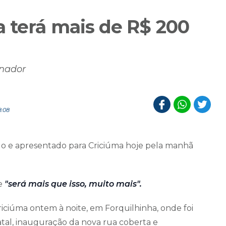
a terá mais de R$ 200
rnador
8:08
do e apresentado para Criciúma hoje pela manhã
ue
"será mais que isso, muito mais".
riciúma ontem à noite, em Forquilhinha, onde foi
al, inauguração da nova rua coberta e