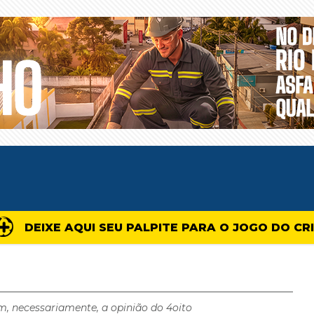
DEIXE AQUI SEU PALPITE PARA O JOGO DO CR
m, necessariamente, a opinião do 4oito