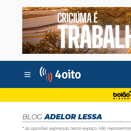
Abrir menu principal
4oito
BLOG
ADELOR LESSA
* as opiniões expressas neste espaço não representa