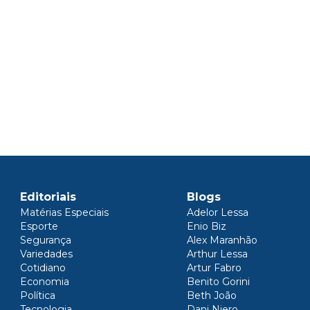
Editoriais
Blogs
Matérias Especiais
Adelor Lessa
Esporte
Enio Biz
Segurança
Alex Maranhão
Variedades
Arthur Lessa
Cotidiano
Artur Fabro
Economia
Benito Gorini
Política
Beth João
Tecnologia
Dani Niero