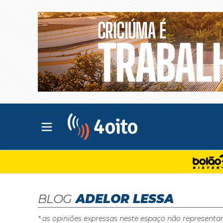
Abrir menu principal
4oito
BLOG
ADELOR LESSA
* as opiniões expressas neste espaço não representa