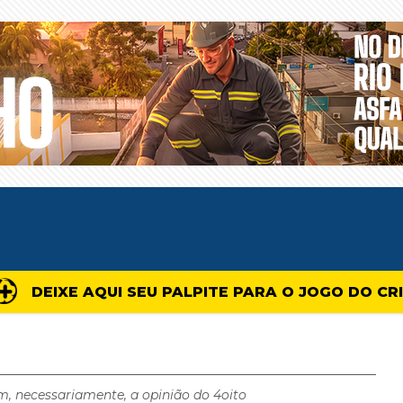
DEIXE AQUI SEU PALPITE PARA O JOGO DO CR
m, necessariamente, a opinião do 4oito