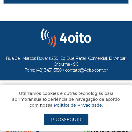
Rua Cel. Marcos Rovaris 230, Ed Due Fratelli Comercial, 12º Andar,
Criciúma - SC
Fone: (48) 3431-5150 /
contato@4oito.com.br
Copyright © 2026.
Utilizamos cookies e outras tecnologias para
Todos os direitos reservados ao Portal 4oito
aprimorar sua experiência de navegação de acordo
com nossa
Política de Privacidade
.
PROSSEGUIR
(4oito) 3431.5150