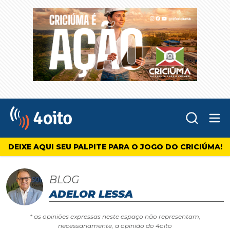
Abr
4oito
DEIXE AQUI SEU PALPITE PARA O JOGO DO CRICIÚMA!
BLOG
ADELOR LESSA
* as opiniões expressas neste espaço não representam,
necessariamente, a opinião do 4oito