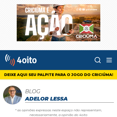
Abr
4oito
DEIXE AQUI SEU PALPITE PARA O JOGO DO CRICIÚMA!
BLOG
ADELOR LESSA
* as opiniões expressas neste espaço não representam,
necessariamente, a opinião do 4oito