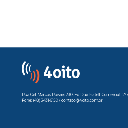
Rua Cel. Marcos Rovaris 230, Ed Due Fratelli Comercial, 12º 
Fone: (48) 3431-5150 /
contato@4oito.com.br