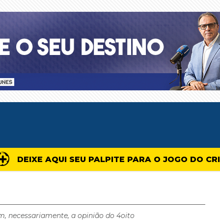
DEIXE AQUI SEU PALPITE PARA O JOGO DO CR
m, necessariamente, a opinião do 4oito