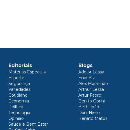
Editoriais
Blogs
Matérias Especiais
Adelor Lessa
Esporte
Enio Biz
Segurança
Alex Maranhão
Variedades
Arthur Lessa
Cotidiano
Artur Fabro
Economia
Benito Gorini
Política
Beth João
Tecnologia
Dani Niero
Opinião
Renato Matos
Saúde e Bem Estar
Estúdio 4oito