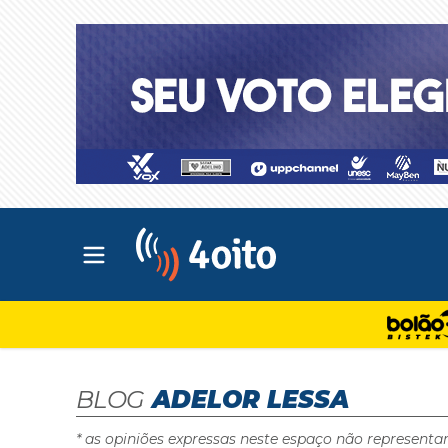
Abrir menu principal
4oito
BLOG
ADELOR LESSA
* as opiniões expressas neste espaço não representa