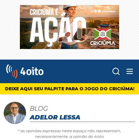
Abr
4oito
DEIXE AQUI SEU PALPITE PARA O JOGO DO CRICIÚMA!
BLOG
ADELOR LESSA
* as opiniões expressas neste espaço não representam,
necessariamente, a opinião do 4oito