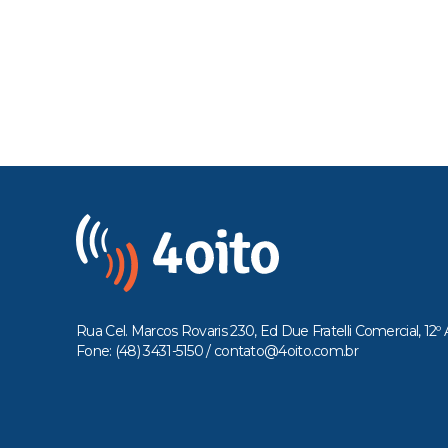
Rua Cel. Marcos Rovaris 230, Ed Due Fratelli Comercial, 12º 
Fone: (48) 3431-5150 /
contato@4oito.com.br