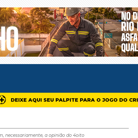
DEIXE AQUI SEU PALPITE PARA O JOGO DO CR
m, necessariamente, a opinião do 4oito