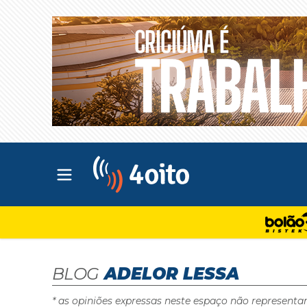
Abrir menu principal
4oito
BLOG
ADELOR LESSA
* as opiniões expressas neste espaço não representa