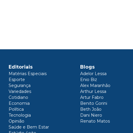
Editoriais
Blogs
Matérias Especiais
Adelor Lessa
Esporte
Enio Biz
Segurança
Alex Maranhão
Variedades
Arthur Lessa
Cotidiano
Artur Fabro
Economia
Benito Gorini
Política
Beth João
Tecnologia
Dani Niero
Opinião
Renato Matos
Saúde e Bem Estar
Estúdio 4oito