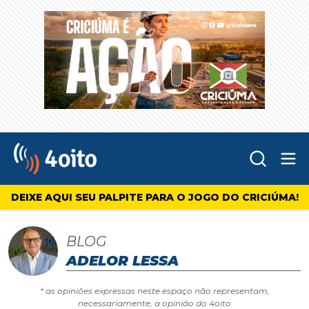
Abr
4oito
DEIXE AQUI SEU PALPITE PARA O JOGO DO CRICIÚMA!
BLOG
ADELOR LESSA
* as opiniões expressas neste espaço não representam,
necessariamente, a opinião do 4oito