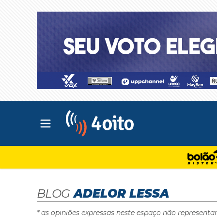
Abrir menu principal
4oito
BLOG
ADELOR LESSA
* as opiniões expressas neste espaço não representa