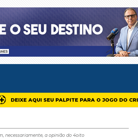
DEIXE AQUI SEU PALPITE PARA O JOGO DO CR
m, necessariamente, a opinião do 4oito