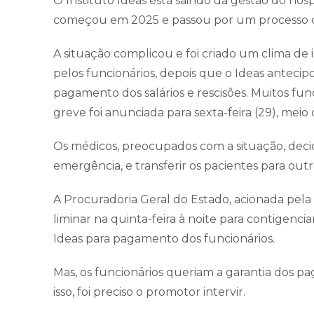
O Instituto Ideas está saindo da gestão do hosp
começou em 2025 e passou por um processo de 
A situação complicou e foi criado um clima de
pelos funcionários, depois que o Ideas antecipo
pagamento dos salários e rescisões. Muitos fu
greve foi anunciada para sexta-feira (29), meio d
Os médicos, preocupados com a situação, deci
emergência, e transferir os pacientes para outro
A Procuradoria Geral do Estado, acionada pela
liminar na quinta-feira à noite para contigenc
Ideas para pagamento dos funcionários.
Mas, os funcionários queriam a garantia dos p
isso, foi preciso o promotor intervir.