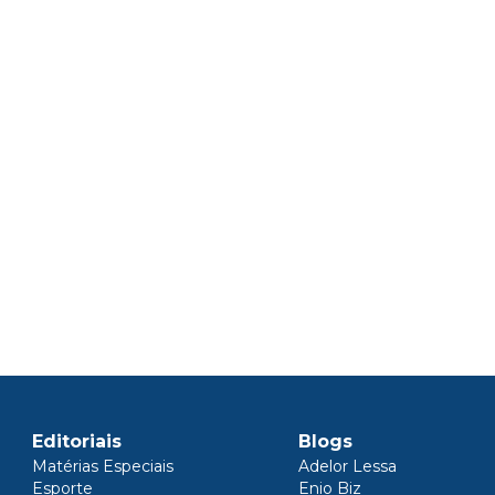
Editoriais
Blogs
Matérias Especiais
Adelor Lessa
Esporte
Enio Biz