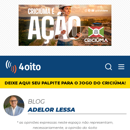
Abr
4oito
DEIXE AQUI SEU PALPITE PARA O JOGO DO CRICIÚMA!
BLOG
ADELOR LESSA
* as opiniões expressas neste espaço não representam,
necessariamente, a opinião do 4oito