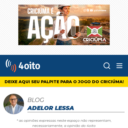
Abr
4oito
DEIXE AQUI SEU PALPITE PARA O JOGO DO CRICIÚMA!
BLOG
ADELOR LESSA
* as opiniões expressas neste espaço não representam,
necessariamente, a opinião do 4oito