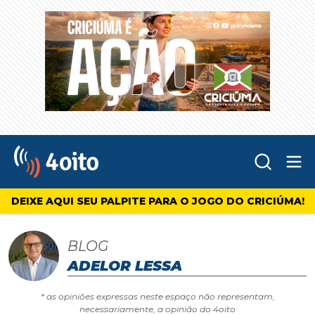
Abr
4oito
DEIXE AQUI SEU PALPITE PARA O JOGO DO CRICIÚMA!
BLOG
ADELOR LESSA
* as opiniões expressas neste espaço não representam,
necessariamente, a opinião do 4oito