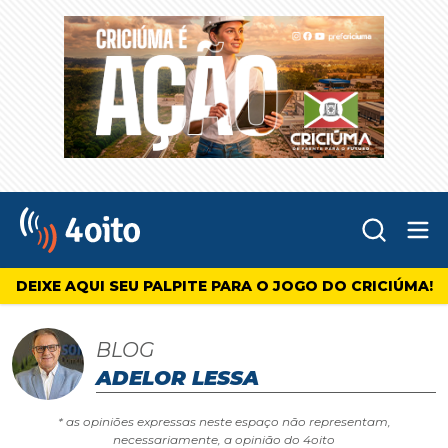
Abr
4oito
DEIXE AQUI SEU PALPITE PARA O JOGO DO CRICIÚMA!
BLOG
ADELOR LESSA
* as opiniões expressas neste espaço não representam,
necessariamente, a opinião do 4oito