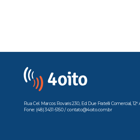
Rua Cel. Marcos Rovaris 230, Ed Due Fratelli Comercial, 12º 
Fone: (48) 3431-5150 /
contato@4oito.com.br