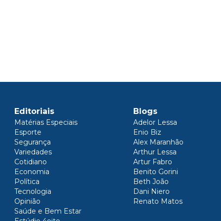
Editoriais
Blogs
Matérias Especiais
Adelor Lessa
Esporte
Enio Biz
Segurança
Alex Maranhão
Variedades
Arthur Lessa
Cotidiano
Artur Fabro
Economia
Benito Gorini
Política
Beth João
Tecnologia
Dani Niero
Opinião
Renato Matos
Saúde e Bem Estar
Estúdio 4oito