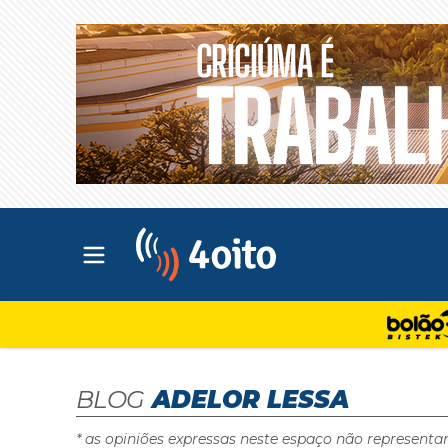
Abrir menu principal
4oito
BLOG
ADELOR LESSA
* as opiniões expressas neste espaço não representa