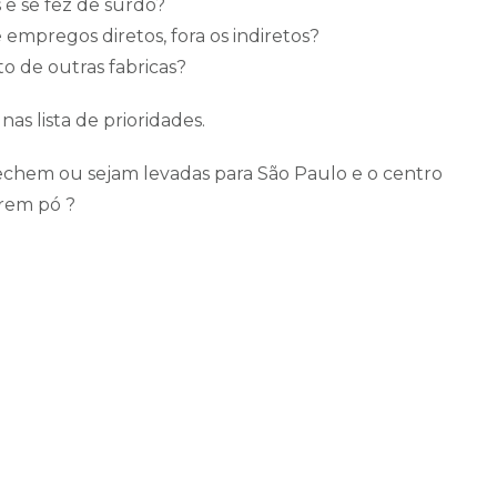
 e se fez de surdo?
e empregos diretos, fora os indiretos?
o de outras fabricas?
nas lista de prioridades.
fechem ou sejam levadas para São Paulo e o centro
irem pó ?