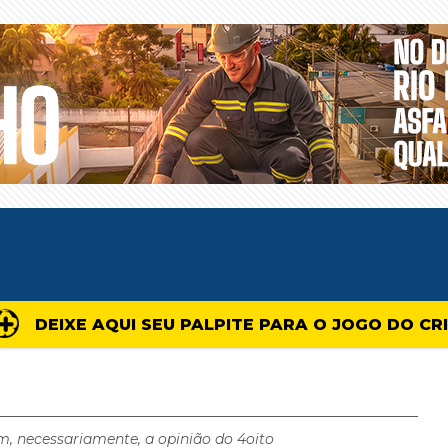
DEIXE AQUI SEU PALPITE PARA O JOGO DO CR
m, necessariamente, a opinião do 4oito