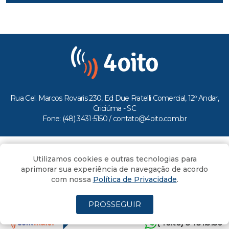
Rua Cel. Marcos Rovaris 230, Ed Due Fratelli Comercial, 12º Andar,
Criciúma - SC
Fone: (48) 3431-5150 /
contato@4oito.com.br
Copyright © 2026.
Utilizamos cookies e outras tecnologias para
Todos os direitos reservados ao Portal 4oito
aprimorar sua experiência de navegação de acordo
com nossa
Política de Privacidade
.
PROSSEGUIR
(4oito) 3431.5150