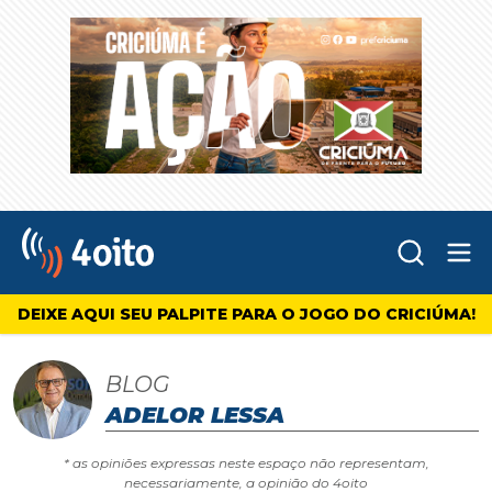
Abr
4oito
DEIXE AQUI SEU PALPITE PARA O JOGO DO CRICIÚMA!
BLOG
ADELOR LESSA
* as opiniões expressas neste espaço não representam,
necessariamente, a opinião do 4oito