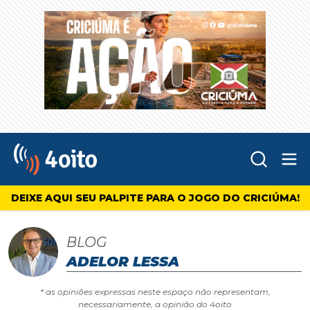
Abr
4oito
DEIXE AQUI SEU PALPITE PARA O JOGO DO CRICIÚMA!
BLOG
ADELOR LESSA
* as opiniões expressas neste espaço não representam,
necessariamente, a opinião do 4oito